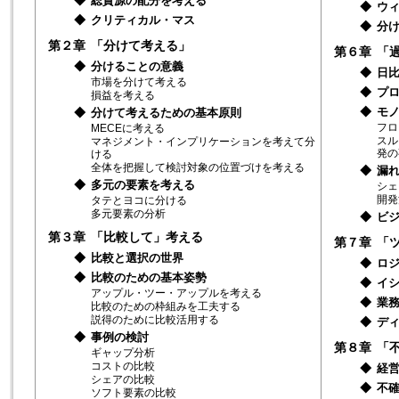
◆
総資源の配分を考える
◆
ウ
◆
クリティカル・マス
◆
分
第２章
「分けて考える」
第６章
「
◆
分けることの意義
◆
日
市場を分けて考える
◆
プ
損益を考える
◆
モ
◆
分けて考えるための基本原則
フロ
MECEに考える
スル
マネジメント・インプリケーションを考えて分
発の
ける
全体を把握して検討対象の位置づけを考える
◆
漏
◆
多元の要素を考える
シェ
開発
タテとヨコに分ける
多元要素の分析
◆
ビ
第３章
「比較して」考える
第７章
「
◆
比較と選択の世界
◆
ロ
◆
比較のための基本姿勢
◆
イ
アップル・ツー・アップルを考える
◆
業
比較のための枠組みを工夫する
説得のために比較活用する
◆
デ
◆
事例の検討
第８章
「
ギャップ分析
コストの比較
◆
経
シェアの比較
◆
不
ソフト要素の比較