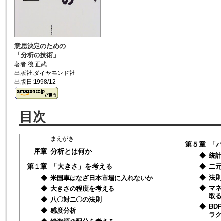
意思決定のための
「分析の技術」
著者:後 正武
出版社:ダイヤモンド社
出版日:1998/12
目次
まえがき
第５章
「
序章
分析とは何か
◆
統
第１章
「大きさ」を考える
◆
二
◆
法
◆
米国車はなざ日本市場に入れないか
◆
マ
◆
大きさの程度を考える
取
◆
八〇対二〇の法則
◆
BD
◆
感度分析
ラ