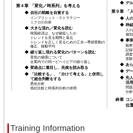
◆
デ
第４章
「変化／時系列」を考える
第９章
「
◆
自社の戦略を自覚する
インプリシット・ストラテジー
◆
人
ミクロの分析
◆
枠
◆
大きな流れ／変化を読む
人の
韓国経済は、なぜ破綻したか
個別
トレンドを見る期間と基点
◆
事
トレンドを正しく見るための工夫―季節変動の
観察
修正、移動平均
記録
◆
繰り返し現れる変化のパターンを読む
調査
景気の循環について
実験
企業内での同一ビヘイビアの繰り返し
◆
あ
◆
変曲点に着目し、兆候を読み取る
◆
デ
◆
「比較する」、「分けて考える」と併用し
◆
先
て総合判断をする
活
悪化分析
問題
他社比較と時系列分析の併用
分析
終章
コ
位
Training Information