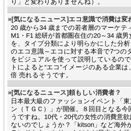
り」と変わりありませんね）。
»[気になるニュース]エコ意識で消費は変
20 歳から34 歳までの若者層のマーケ
M1・F1 総研が首都圏在住の20～34 
を、タイプ分類により明らかにした分析
のエコ意識～エコに対する本音で7つの
をビジュアルを使って説明しているので
トによると“エコ”イメージのある企業は、M1
倍 売れるそうです。
»[気になるニュース]頼もしい消費者？
日本最大級のファッションイベント「東
ン（ＴＧＣ）」が開催。８回目となる今
うですね。10代・20代の女性の消費意
ないのでしょうか？「kitson」など海