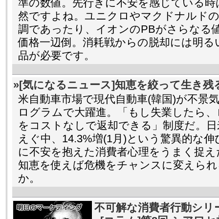
準の数値。先行きに不安を感じている時
然ですよね。ユニクロやマクドナルドの
調であったり、イオンのPBがさらなる
価格一辺倒。消耗戦からの脱却には明る
品が必要です。
»[気になるニュース]知恵を絞って生き残
米自動車市場で現代自動車(韓国)が不景
ログラムで大躍進。「もし失業したら、
をコストなしで返却できる」制度だ。日
えぐ中、14.3%増(1月)という驚異的
に不安を抱えた消費者心理をうまく捉え
知恵を使えば危機をチャンスに変えられ
か。
不可解な消費者行動シリ