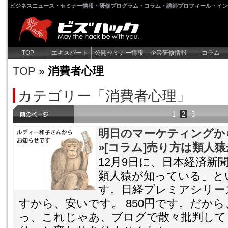
ビジネスニュース・セミナー情報・研修プログラム・コラム・講師プロフィール・イン
TOP
エキスパート
公開セミナー情報
企業研修情報
コラム
TOP
»
消費者心理
カテゴリー「消費者心理」
1
2
3
明日のマーケティングか
»[コラム]売り方は類人
12月9日に、日本経済新
類人猿が知っている」と
す。日経プレミアシリー
すから、安いです。 850円です。だか
っ、これじゃあ、ブログで散々批判して