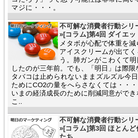
マジに・・・。
不可解な消費者行動シリ
»[コラム]第4回 ダイ
メタボが心配で体重を減
アイスクリームが出てく
う。肺ガンがこわくて明
したのが三年前。でも、「明日」は際限
タバコは止められないままズルズル今日
ためにCO2の量をへらさなくては・・
いまの経済成長のために削減同意ができ
こ..
不可解な消費者行動シリ
»[コラム]第3回 ほと
たち