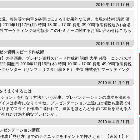
2010 年 12 月 17 日
議、報告等で内容を確実に伝える!! 効果的な伝達、表現の技術 講師 濱
1年1月17日(月) 時間 13:00～17:00 費用 39,900円(消費税込み) 会場
会社マーケティング研究協会 このセミナーに関するお問い合わせはこちら
2010 年 11 月 15 日
レゼン資料スピード作成術
】の企画書、プレゼン資料スピード作成術 講師 大平 邦登 コンパスポ
 2010年12月16日(木) 時間 10:00～17:00 費用 49,980円(消費税
ニングセンター（サンフェリスタ目黒８Ｆ） 主催 株式会社マーケティング
2010 年 11 月 9 日
ンをうまくするには
ンテーション」を行なう方法という記事。プレゼンテーションの成功を決める
バイスは参考になりますね。プレゼンテーション上達には場数も重要です
ぎりまでスライド作成に追われて、練習をほとんどせずに本番を迎える人
あれだけ魅力的なプレゼンが..
2010 年 4 月 21 日
プレゼンテーション講座
ド作成｣｢見せ方｣までのテクニックをポイントで押さえる！ 【速習！】ビ