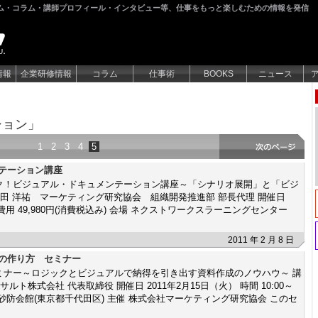
ム・コラム・講師プロフィール・インタビュー等、仕事をもっと楽しむための情報を発信
情報
企業研修情報
コラム
仕事術
BOOKS
ニュース
ション」
1
2
3
4
5
ンテーション講座
ク！ビジュアル・ドキュメンテーション講座～「シナリオ展開」と「ビジ
松田 洋祐 マーケティング研究協会 組織開発推進部 部長代理 開催日
7:00 費用 49,980円(消費税込み) 会場 ネクストワークスラーニングセンター
2011 年 2 月 8 日
書の作り方 セミナー
ミナー～ロジックとビジュアルで納得を引き出す資料作成のノウハウ～ 講
ト株式会社 代表取締役 開催日 2011年2月15日（火） 時間 10:00～
) 会場 砂防会館(東京都千代田区) 主催 株式会社マーケティング研究協会 このセ