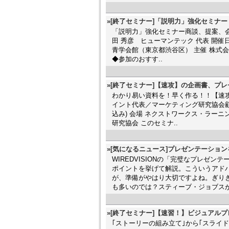
»[終了セミナー]「説明力」強化セミナー
「説明力」強化セミナー商談、提案、会
田 秀彦 ヒューマンテック 代表 開催日 201
青学会館（東京都渋谷区） 主催 株式
◆参加のおすす..
»[終了セミナー]【速攻】の企画書、プ
わかり易い資料を！早く作る！！【速攻
イント代表／マーケティング研究協会顧問 開催日
込み) 会場 ネクストワークス・ラー
研究協会 このセミナ..
»[気になるニュース]プレゼンテーショ
WIREDVISIONの「完璧なプレゼ
ポイントを挙げて解説。こういうアド
が、準備がやはり大切ですよね。ぎり
も多いのでは？スティーブ・ジョブスが
»[終了セミナー]【速習！】ビジュアル
｢ストーリーの組み立て｣から｢スライ