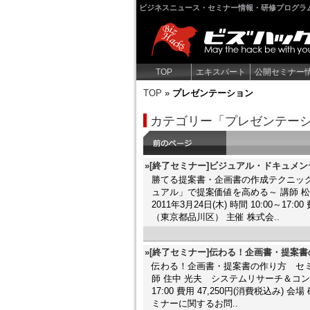
ビジネスニュース・セミナー情報・研修プログラ
TOP
エキスパート
公開セミナー
TOP
»
プレゼンテーション
カテゴリー「プレゼンテー
»[終了セミナー]ビジュアル・ドキュメ
勝てる提案書・企画書の作成テクニッ
ュアル」で提案価値を高める～ 講師 
2011年3月24日(木) 時間 10:00～1
（東京都品川区） 主催 株式会..
»[終了セミナー]伝わる！企画書・提案
伝わる！企画書・提案書の作り方 セ
師 住中 光夫 システムリサーチ＆コンサル
17:00 費用 47,250円(消費税込み
ミナーに関するお問..