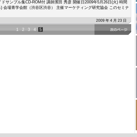
ンプル集CD-ROM付 講師濱田 秀彦 開催日2009年5月26日(火) 時間
(消費税込み) 会場青学会館（渋谷区渋谷） 主催マーケティング研究協会 このセミナ
2009 年 4 月 23 日
1
2
3
4
5