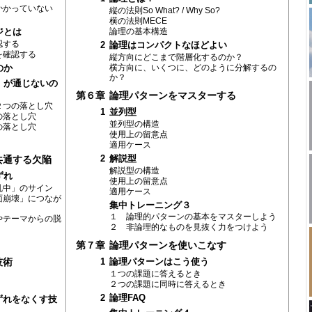
かかっていない
縦の法則So What? / Why So?
横の法則MECE
ジとは
論理の基本構造
認する
2
論理はコンパクトなほどよい
を確認する
縦方向にどこまで階層化するのか？
のか
横方向に、いくつに、どのように分解するの
か？
」が通じないの
第６章
論理パターンをマスターする
２つの落とし穴
1
並列型
の落とし穴
並列型の構造
の落とし穴
使用上の留意点
適用ケース
2
解説型
共通する欠陥
解説型の構造
ずれ
使用上の留意点
乱中」のサイン
適用ケース
面崩壊」につなが
集中トレーニング３
１ 論理的パターンの基本をマスターしよう
やテーマからの脱
２ 非論理的なものを見抜く力をつけよう
第７章
論理パターンを使いこなす
技術
1
論理パターンはこう使う
１つの課題に答えるとき
２つの課題に同時に答えるとき
2
論理FAQ
ずれをなくす技