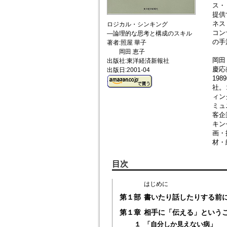
ス・
提供
ネス
ロジカル・シンキング
コン
―論理的な思考と構成のスキル
の手
著者:照屋 華子
岡田 恵子
岡田
出版社:東洋経済新報社
慶応
出版日:2001-04
19
社。
ィン
ミュ
客企
キン
画・
材・
目次
はじめに
第１部
書いたり話したりする前
第１章
相手に「伝える」という
１
「自分しか見えない病」