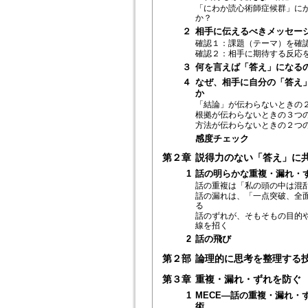
「にわか読心術師症候群」に
か？
２
相手に伝えるべきメッセー
確認１：課題（テーマ）を確
確認２：相手に期待する反応
３
何を言えば「答え」になる
４
なぜ、相手に自分の「答え
か
「結論」が伝わらないときの
根拠が伝わらないときの３つ
方法が伝わらないときの２つ
感度チェック
第２章
説得力のない「答え」に
1
話の明らかな重複・漏れ・
話の重複は「私の頭の中は混
話の漏れは、「一点突破、全
る
話のずれが、そもそもの目的
線を招く
2
話の飛び
第２部
論理的に思考を整理する
第３章
重複・漏れ・ずれを防ぐ
1
MECE―話の重複・漏れ・
術