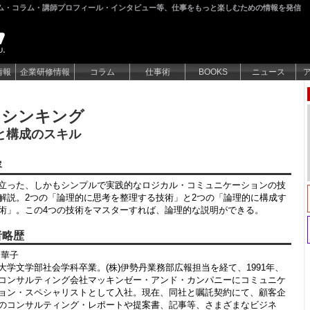
ム・コラム・講師プロフィール・インタビュー等、仕事をもっと楽しむための情報を発信
情報
企業研修情報
コラム
仕事術
BOOKS
ニュース
・シンキング
と構成のスキル
容
立った、しかもシンプルで実践的なロジカル・コミュニケーションの技
解説。2つの「論理的に思考を整理する技術」と2つの「論理的に構成す
術」。この4つの技術をマスターすれば、論理的な説明ができる。
者略歴
 華子
大学文学部社会学科卒業。(株)伊勢丹業務部広報担当を経て、1991年、
コンサルティング会社マッキンゼー・アンド・カンパニーにコミュニケ
ョン・スペシャリストとして入社。現在、同社と嘱託契約にて、顧客企
のコンサルティング・レポートや提案書、記事等、さまざまなビジネ