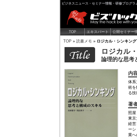
ビジネスニュース・セミナー情報・研修プログラ
TOP
エキスパート
公開セミナー
TOP
»
読書メモ
»
ロジカル・シンキング
ロジカル
論理的な思考
内
体系
術を
る技
著
照屋
東京
経営
ーシ
業へ