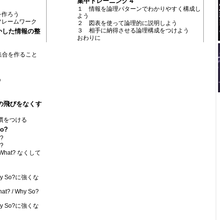
集中トレーニング４
１ 情報を論理パターンでわかりやすく構成し
を作ろう
よう
フレームワーク
２ 図表を使って論理的に説明しよう
３ 相手に納得させる論理構成をつけよう
かした情報の整
おわりに
集合を作ること
う
 ―話の飛びをなくす
る習慣をつける
o?
?
?
 What? なくして
hy So?に強くな
 / Why So?
hy So?に強くな