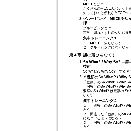
MECEとは？
たくさんのMECEのポケット
知っておくと便利なMECEの
2
グルーピング―MECEを活
理
グルーピングとは
重複・漏れ・ずれのない部分
集中トレーニング１
１ MECEに強くなろう
２ グルーピングに強くなろ
第４章
話の飛びをなくす
1
So What? / Why So?
技術
So What? / Why So? す
2
２種類のSo What? / Why S
「観察」のSo What? / Why So
「洞察」のSo What? / Why So
洞察のSo What? は観察の So
ならず
集中トレーニング２
１ 「観察」のSo What? / W
ろう
２ 間違った「観察」のSo What?
に気づけるようになろう
３ 「洞察」のSo What? / W
ろう