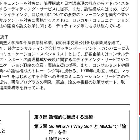
ドキュメントを対象に、論理構成と日本語表現の観点からアドバイスを
するエディティング・サービスに従事。また、論理構成をはじめ、ビジ
・ライティング、口頭説明についての多数のトレーニングを顧客企業や
サルタントを対象に実施するとともに、ロジカル・コミュニケーション
法の開発や論文執筆に関するエディティング等にも取り組んでいる
 恵子
義塾大学法学部法律学科卒業。(株)日本交通公社出版事業局を経て、
89年、経営コンサルティング会社マッキンゼー・アンド・カンパニーに入
コミュニケーション・スペシャリストとして、顧客企業向けコンサルテ
グ・レポートの論理構成や表現に関するエディティング・サービスやコ
ニケーション戦略の立案・実施支援に従事。また、コンサルタントや顧
業への論理構成のトレーニング等に携わる。1998年に独立。現在、マッ
ゼー社をはじめとする企業への各種コミュニケーション・サービスの企
提供、研修プログラムの開発・実施、論文や書籍の執筆サポート、取
編集業務等を行っている。
第３部
論理的に構成する技術
に
第５章
So What? / Why So? と MECE で「論
こと
理」を作
1
論理とは？