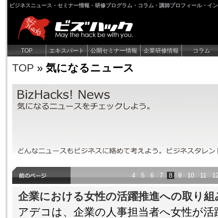
ビジネスニュース・セミナー情報・研修プログラム・コラム・講師プロフィール・イン
TOP
エキスパート
公開セミナー情報
企業研修情報
コラム
TOP
»
気になるニュース
気になるニュース
気になるニュースをチェックしよう。どんなニュースもビジネスに
なろう！
4
5
6
7
8
9
10
11
1
企業における女性の活躍推進への取り組
アデコは、企業の人事担当者へ女性が活