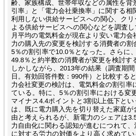
齢、家族構成、世帯年収などの属性を背
引率」と「電力会社乗換率」に関する相
利用しない供給サービスへの関心、クリ
よる供給サービスへの関心などを調査し
月平均の電気料金が現在より安い電力会
力の購入先の変更を検討する消費者の割
5％の割引率で10.0％となった。さらに
49.8％と約半数の消費者が変更を検討
しかしながら、2013年の結果（調査期間：2
日。有効回答件数：990件）と比較する
力会社変更の検討は、電気料金の割引率
ている。特に、5％の割引率における変更
マイナス4.4ポイントと3割以上低下と
は、既に電力購入先を切り替えた家庭が
由と考えられるが、新電力のシェアは3.
力自由化に関わる認知が進むにつれて、
に対する労力の対価をより高く求めてい