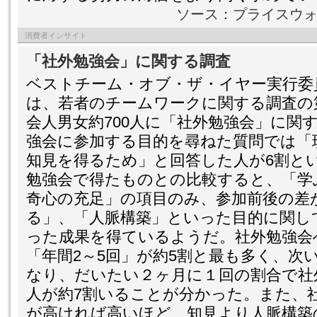
ソース：プライスウ
消費者インサイト
「社外勉強会」に関する調査
ベストチーム・オブ・ザ・イヤー実行委員会と、O
は、若者のチームワークに関する調査の
会人男女約700人に「社外勉強会」に関
強会に参加する目的を尋ねた質問では「
知見を得るため」と回答した人が6割と
勉強会で得たものとの比較すると、「学
奇心の充足」の項目のみ、参加前後の差
る」、「人脈構築」といった目的に関し
った成果を得ているようだ。社外勉強会
「年間2～5回」が約5割と最も多く、次い
なり、だいたい２ヶ月に１回の割合で社
人が約7割いることが分かった。また、
が高ければ高いほど、知見より人脈構築