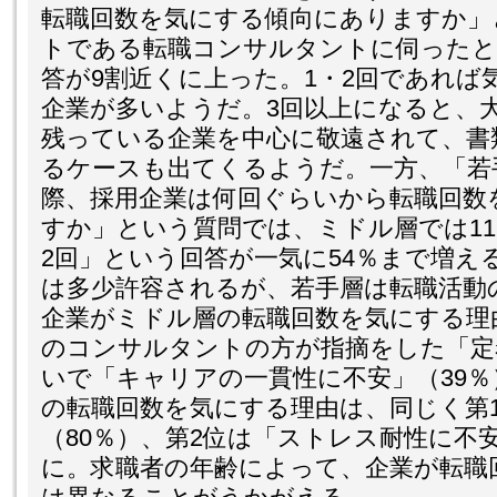
転職回数を気にする傾向にありますか」
トである転職コンサルタントに伺ったと
答が9割近くに上った。1・2回であれば
企業が多いようだ。3回以上になると、
残っている企業を中心に敬遠されて、書
るケースも出てくるようだ。一方、「若
際、採用企業は何回ぐらいから転職回数
すか」という質問では、ミドル層では1
2回」という回答が一気に54％まで増え
は多少許容されるが、若手層は転職活動
企業がミドル層の転職回数を気にする理
のコンサルタントの方が指摘をした「定
いで「キャリアの一貫性に不安」（39
の転職回数を気にする理由は、同じく第
（80％）、第2位は「ストレス耐性に不
に。求職者の年齢によって、企業が転職