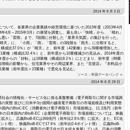
2014 年 9 月 3 日
について、各業界の企業業績や経営環境に基づいた2013年度（2013年4月
2014年4月～2015年3月）の展望を調査し、最も良い「快晴」から、「晴れ」
も悪い「雷雨」まで、7段階に分類した「業界天気図」の集計を行った。
「晴天」に、「小雨」「雨」「雷雨」の3段階を「雨天」に分類すると、
種（構成比37.0％）が「晴天」と、前年度（42業種）から39業種増加した。
1業種（構成比32.4％）と、前年度から10業種減少の見込み。2014年度の
年度からの「好転」は18業種（構成比8.2％）にとどまり、前年度（89業
税増税の影響から、住宅業界やその周辺業界、また『百貨店』『衣料品小
1業種（前年度比＋23業種）で悪化を見込む。
»
ソース：帝国データバンク
2014 年 8 月 29 日
経済社会の情報化・サービス化に係る基盤整備（電子商取引に関する市場調
の実態 並びに日米中3か国間の越境電子商取引の市場規模及び利用実態
国内のBtoC-EC（消費者向け電子商取引）市場規模は、11.2兆円（前年
25年の日本国内のBtoB-EC（企業間電子商取引）市場規模については、狭義
）に拡大し、広義BtoB-ECは269兆円（前年比2.8％増）に拡大。また、EC化
イント増）、狭義BtoB-ECで17.9％（前年比0.4ポイント増）、広義BtoB-
増）と増加傾向にあり、商取引の電子化が引き続き進展している。日本の消費