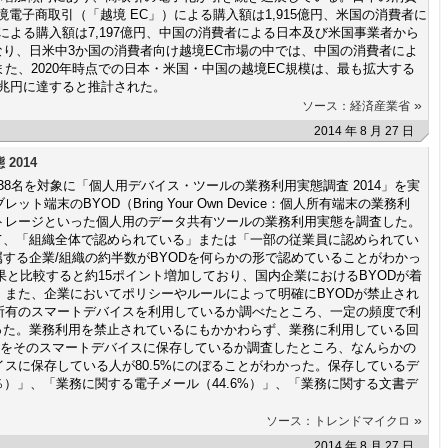
電子商取引（「越境 EC」）による購入額は1,915億円、米国の消費者に
による購入額は7,197億円、中国の消費者による日本及び米国事業者から
となり、日米中3か国の消費者向け越境EC市場の中では、中国の消費者によ
た、2020年時点での日本・米国・中国の越境EC規模は、最も拡大する
7兆円に達すると推計された。
»
ソース：経済産業省
2014 年 8 月 27 日
2014
38名を対象に「個人用デバイス・ツールの業務利用実態調査 2014」を実
端末のBYOD（Bring Your Own Device：個人所有端末の業務利
トレージといった個人用のデータ共有ツールの業務利用実態を調査した。
て、「組織全体で認められている」または「一部の従業員に認められてい
属する企業/組織の約半数がBYODを何らかの形で認めていることがわかっ
結果と比較すると約15ポイント増加しており、国内企業におけるBYODが着
また、企業においてポリシーやルールによって明確にBYODが禁止され
所有のスマートデバイスを利用しているか調べたところ、一定の頻度で利
ぼった。業務利用を禁止されているにもかかわらず、業務に利用している回
タをそのスマートデバイスに保存しているか調査したところ、なんらかの
スに保存している人が80.5%にのぼることがわかった。保存しているデ
％）」、「業務に関する電子メール（44.6%）」、「業務に関する文書デ
»
ソース：トレンドマイクロ
2014 年 8 月 27 日