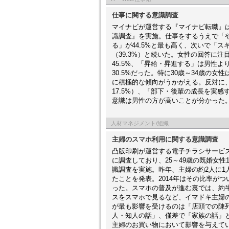
仕事に関する意識調査
マイナビが運営する『マイナビ転職』は
識調査』を実施。仕事をするうえで「
る」が44.5%と最も高く、次いで「ス
（39.3%）と続いた。女性の回答に注
45.5%、「昇給・昇進する」は男性より9
30.5%だった。特に30歳～34歳の
に積極的な傾向がうかがえる。反対に、
17.5%）、「部下・後輩の成長を実感す
意識は男性の方が高いことが分かった
人材マネジメント/組織
主婦のスマホ利用に関する意識調査
凸版印刷が運営する電子チラシサービス
に調査しており、25～49歳の既婚女性
識調査を実施。昨年、主婦の約2人に
たことを発表。2014年はその比率が
った。スマホの普及が進む裏では、約
スをスマホで見るなど、イマドキ主婦
が最も影響を受けるのは「店頭での陳
人・知人の話」、僅差で「家族の話」
主婦のお買い物において影響を与えて