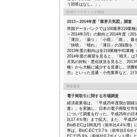
う回答はなし。」。
BtoBマーケティング/販促
2013～2014年度「業界天気図」調査
帝国データバンクでは100業界219業種
～2014年3月）の動向と2014年度（
「薄日」「曇り」「小雨」「雨」、最
「快晴」「晴れ」「薄日」の3段階を
2013年度の動向は全219業種中81業
2014年度の展望を見ると、「晴天」は7
天気の好転・悪化状況を見ると、2013
種）から大幅に減少する見通し。消費
売』といった流通・小売業界など、計3
事業環境
電子商取引に関する市場調査
経済産業省は、「平成25年度我が国
査）」を実施し、日本の電子商取引市場
について調査を行った。平成25年の日本
比17.4％増）まで拡大。また、 平成
BtoB-ECは186兆円（前年比4.4％増
率は、BtoC-ECで3.7％（前年比0.6ポ
ECで25.9％（前年比0.2ポイント