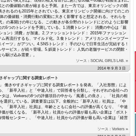
それは言い換えれば、現在の祖父母世代にあたる55歳～65歳が戦後生まれに
代との価値観の差が縮まると予測。また一方では、東京オリンピックの開
発表されるのも2015年とされている。東京オリンピック開催に向けてのこの
全体の価値観・消費行動の変動に大きく影響すると想定される。それらを
時代」の幕開けの年になる。この動きが各分野のトレンドにどのように影響
の5つのトレンドを予測している。1.消費トレンド： 消費の中心は「親
ョン）消費」が加速。2.ファッショントレンド： 2015年ファッション
イテム再流行するも、マイルド化。3.食トレンド： アメリカンスイーツブー
イーツ」がアツい。4.SNSトレンド： 手のひらで日常生活が完結する！
サービス」が続々登場。5.娯楽トレンド： 人気の老舗サービスの閉館・
なら駆け込み需要」。
»
ソース：SOCIAL GIRLS LAB.
2014 年 9 月 3 日
すさギャップに関する調査レポート
途入社」 働きやすさギャップに関する調査レポートを発表。「入社形態」によ
め、「新卒入社」と「中途入社」で回答者を分類し、それぞれの会社への
は、Vorkersの8つの評価項目の中から「風通しの良さ」、「社員の相
つを選択している。調査要旨は以下。全般的に「新卒入社」社員は、「中
い。「新卒入社」社員は、年齢とともに会社への評価が高くなり、「中途
評価が低くなる。「新卒入社」社員からの評価が最も高い企業は「ボスト
春情報センター」、「中途入社」社員からの評価が最も高い企業は「経営
»
ソース：Vorkers