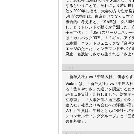
て、2015年は終戦70周年を迎える。
なるということで、それにより若い世
催を2020年に控え、大会の方向性が
5年間の指針は、東京だけでなく日本
複合的に考えると、2015年は「次の
し、どうトレンドが動くか予測した。次
子三世代」！「3G（スリージェネレーシ
は「カムバック90‘S」！？ギャルア
ム終焉！？フォトジェニックな「台湾ス
エッジのたった「オンデマンドモバイル
廃止…名残惜しさから生まれる「さよ
トレンド
「新卒入社」vs「中途入社」 働きや
Vorkersは、「新卒入社」vs「中
る「働きやすさ」の違いを調査するた
評価点を集計・比較しました。対象データ
互尊重」、「人事評価の適正感」の3
途入社」社員よりも会社への評価が高
入社」社員は、年齢とともに会社への
ンコンサルティンググループ」と「三
共創基盤」。