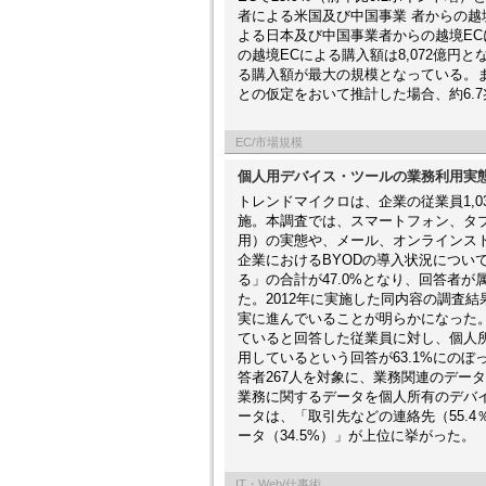
者による米国及び中国事業 者からの越境
よる日本及び中国事業者からの越境EC
の越境ECによる購入額は8,072億円
る購入額が最大の規模となっている。ま
との仮定をおいて推計した場合、約6.
EC/市場規模
個人用デバイス・ツールの業務利用実態 
トレンドマイクロは、企業の従業員1,0
施。本調査では、スマートフォン、タブレット
用）の実態や、メール、オンラインス
企業におけるBYODの導入状況につい
る」の合計が47.0%となり、回答者が
た。2012年に実施した同内容の調査
実に進んでいることが明らかになった。
ていると回答した従業員に対し、個人
用しているという回答が63.1%にの
答者267人を対象に、業務関連のデー
業務に関するデータを個人所有のデバイ
ータは、「取引先などの連絡先（55.4
ータ（34.5%）」が上位に挙がった。
IT・Web/仕事術