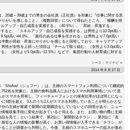
、20歳～39歳までの男女の会社員（正社員）を対象に『仕事に関する意
やりがいを感じること」（複数回答）について尋ねたところ、「報酬を得
キルアップ・自己成長を実感する」（40.5%）、「昇給・昇進する」
目すると、「スキルアップ・自己成長を実感する」は男性より10.0pt高い
.5pt高い44.0%、「責任のある仕事を任される」は男性より7.0pt高い
女性は半数が昇給・昇進にやりがいを感じると回答しており、キャリアアップ
男性が女性を上回った項目は「チームで取り組む」（女性より3.0pt高い
る」（女性より5.0pt高い12.5%）などで、集団行動や人材育成に対する
。
»
ソース：マイナビ
2014 年 8 月 27 日
「Shufoo!（シュフー）」は、主婦のスマートフォン利用について継続的
1,752名を対象に、主婦の食料品購入におけるスマホ利用事情について意
1人がスマホを所有し、フィーチャーフォンとの保有比率がほぼ同じになっ
ついに6割を超え、3人のうち2人がスマホを利用していることが明らかとな
半分の主婦が家庭で新聞の定期購読をしていないとの回答があり、ニュー
の情報収集手段に変化が起きていると伺える。また、お買い物の際に主婦
列品を見て」という結果で、第2位に「新聞折込チラシ」、第3位に「友
と身近な人の情報の影響が高く、お買い得情報が入手できる「チラシ」が
いることが調査から判明した。今後、主婦のスマホユーザーの拡大が進め