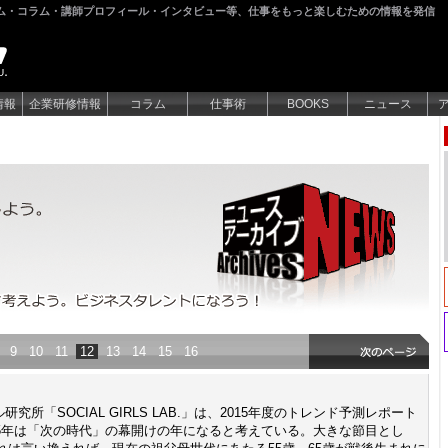
ム・コラム・講師プロフィール・インタビュー等、仕事をもっと楽しむための情報を発信
情報
企業研修情報
コラム
仕事術
BOOKS
ニュース
どんなニュースもビジネスに絡めて考えよう。ビジネスタレントに
9
10
11
12
13
14
15
16
所「SOCIAL GIRLS LAB.」は、2015年度のトレンド予測レポート
.は、2015年は「次の時代」の幕開けの年になると考えている。大きな節目とし