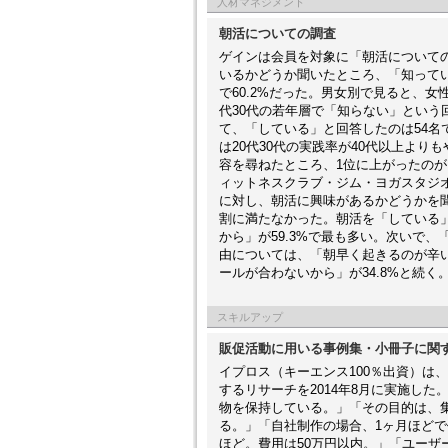
人材マネジメント
朝活についての調査
ゲインは会員を対象に「朝活についての
いるかどうか聞いたところ、「知っている
で60.2%だった。男女別で見ると、
代30代の若年層で「知らない」とい
て、「している」と回答したのは54名
は20代30代の実践率が40代以上よ
容を尋ねたところ、1位に上がったのが
ィットネスクラブ・ジム・ヨガスタジオ
に対し、朝活に興味があるかどうかを聞い
割に満たなかった。朝活を「している
から」が59.3%で最も多い。次いで、
由については、「朝早く起きるのが辛い
ールが合わないから」が34.8%と続く
スキルアップ
販促活動に用いる事例集・小冊子に関
イプロス（キーエンス100％出資）は
するリサーチを2014年8月に実施し
物を保持している。」「その目的は、
る。」「自社制作の場合、1ヶ月ほど
ほど。費用は50万円以内。」「ユー