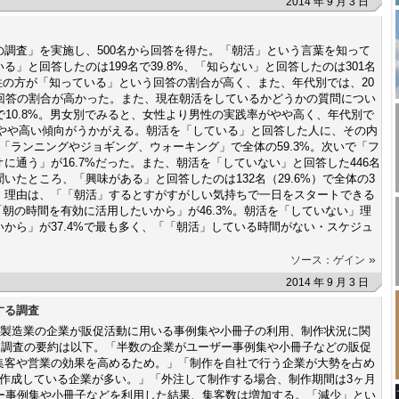
2014 年 9 月 3 日
調査」を実施し、500名から回答を得た。「朝活」という言葉を知って
」と回答したのは199名で39.8%、「知らない」と回答したのは301名
女性の方が「知っている」という回答の割合が高く、また、年代別では、20
う回答の割合が高かった。また、現在朝活をしているかどうかの質問につい
で10.8%。男女別でみると、女性より男性の実践率がやや高く、年代別で
りもやや高い傾向がうかがえる。朝活を「している」と回答した人に、その内
「ランニングやジョギング、ウォーキング」で全体の59.3%。次いで「フ
に通う」が16.7%だった。また、朝活を「していない」と回答した446名
たところ、「興味がある」と回答したのは132名（29.6%）で全体の3
」理由は、「「朝活」するとすがすがしい気持ちで一日をスタートできる
「朝の時間を有効に活用したいから」が46.3%。朝活を「していない」理
から」が37.4%で最も多く、「「朝活」している時間がない・スケジュ
。
»
ソース：ゲイン
2014 年 9 月 3 日
する調査
、製造業の企業が販促活動に用いる事例集や小冊子の利用、制作状況に関
た。調査の要約は以下。「半数の企業がユーザー事例集や小冊子などの販促
集客や営業の効果を高めるため。」「制作を自社で行う企業が大勢を占め
で作成している企業が多い。」「外注して制作する場合、制作期間は3ヶ月
ザー事例集や小冊子などを利用した結果、集客数は増加する。「減少」とい