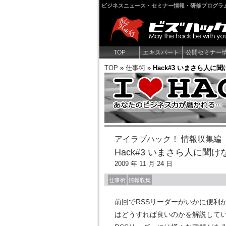
ビジネスニュース・セミナー情報・研修プログラ
TOP
エキスパート
公開セミナー
TOP
»
仕事術
»
Hack#3 いまさら人に
アイラブハック！ 情報収集編
Hack#3 いまさら人に聞
2009 年 11 月 24 日
仕事術
情報収集
前回でRSSリーダーがいかに便利
はどうすれば良いのかを解説して