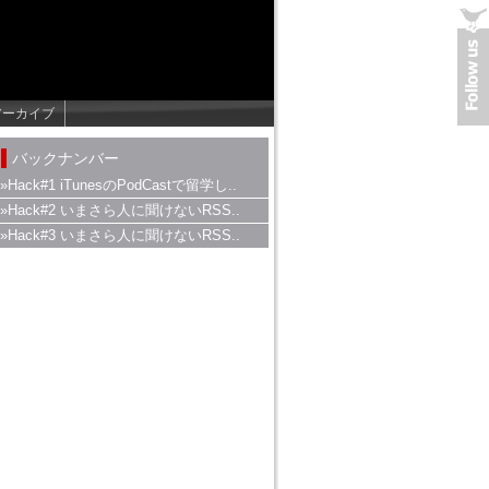
アーカイブ
バックナンバー
»Hack#1 iTunesのPodCastで留学し..
»Hack#2 いまさら人に聞けないRSS..
»Hack#3 いまさら人に聞けないRSS..