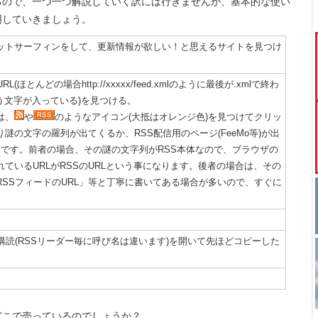
るので、一つ一つ解説していく訳には行きませんが、基本的な使い
明していきましょう。
ットサーフィンをして、更新情報が欲しい！と思えるサイトを見つけ
(ほとんどの場合http://xxxxx/feed.xmlのように最後が.xmlで終わ
いう文字が入っている)を見つける。
は、
や
のようなアイコン(大抵はオレンジ色)を見つけてクリッ
謎の文字の羅列が出てくるか、RSS配信用のページ(FeeMo等)が出
ンです。前者の場合、その謎の文字列がRSS本体なので、ブラウザの
ているURLがRSSのURLという事になります。後者の場合は、その
RSSフィードのURL」等と丁寧に書いてある場合が多いので、すぐに
購読(RSSリーダー毎に呼び名は違います)を開いて先ほどコピーした
どこで売っているのでしょうか？