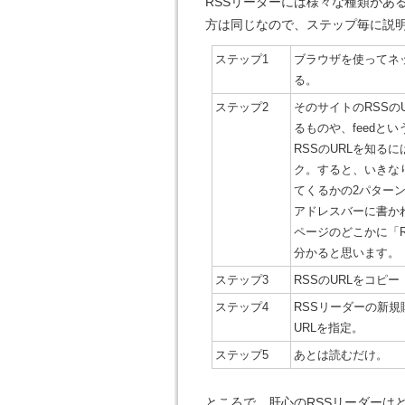
RSSリーダーには様々な種類があ
方は同じなので、ステップ毎に説
ステップ1
ブラウザを使ってネ
る。
ステップ2
そのサイトのRSSのURL
るものや、feedと
RSSのURLを知るに
ク。すると、いきなり
てくるかの2パター
アドレスバーに書かれ
ページのどこかに「
分かると思います。
ステップ3
RSSのURLをコピー
ステップ4
RSSリーダーの新規
URLを指定。
ステップ5
あとは読むだけ。
ところで、肝心のRSSリーダーは