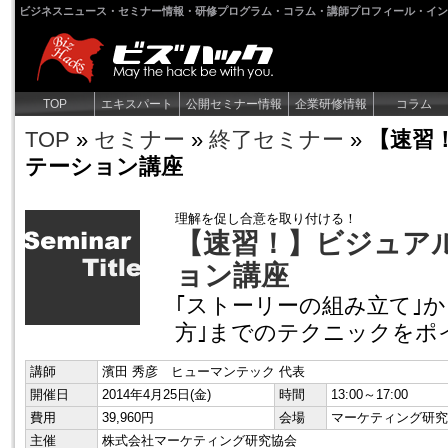
ビジネスニュース・セミナー情報・研修プログラム・コラム・講師プロフィール・イン
TOP
エキスパート
公開セミナー情報
企業研修情報
コラム
TOP
»
セミナー
»
終了セミナー
»
【速習
テーション講座
理解を促し合意を取り付ける！
【速習！】ビジュア
ョン講座
｢ストーリーの組み立て｣か
方｣までのテクニックをポ
講師
濱田 秀彦 ヒューマンテック 代表
開催日
2014年4月25日(金)
時間
13:00～17:00
費用
39,960円
会場
マーケティング研究
主催
株式会社マーケティング研究協会