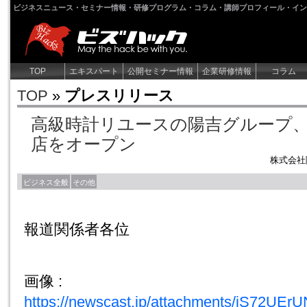
ビジネスニュース・セミナー情報・研修プログラム・コラム・講師プロフィール・イン
TOP
エキスパート
公開セミナー情報
企業研修情報
コラム
TOP
»
プレスリリース
高級時計リユースの陽吉グループ、
店をオープン
株式会社
ビジネス全般
その他
報道関係者各位
画像 :
https://newscast.jp/attachments/jS72U