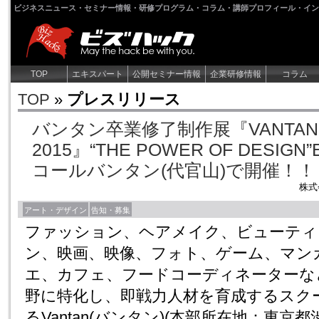
ビジネスニュース・セミナー情報・研修プログラム・コラム・講師プロフィール・イン
TOP
エキスパート
公開セミナー情報
企業研修情報
コラム
TOP
»
プレスリリース
バンタン卒業修了制作展『VANTAN ST
2015』“THE POWER OF DESIGN
コールバンタン(代官山)で開催！！
株式
アート・デザイン
告知・募集
ファッション、ヘアメイク、ビューティ
ン、映画、映像、フォト、ゲーム、マン
エ、カフェ、フードコーディネーターな
野に特化し、即戦力人材を育成するスク
るVantan(バンタン)(本部所在地：東京