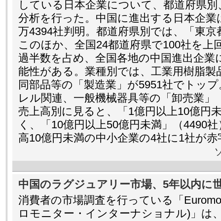
している日本企業について、都道府県別
分析を行った。中国に進出する日本企業は、
万4394社判明。都道府県別では、「東京
このほか、全国24都道府県で100社を
過半数を占め、全国各地の中国進出企業
能性がある。業種別では、工業用樹脂製
同部品等の「製造業」が5951社でトッ
レル関連、一般機械器具等の「卸売業」（
売上高別に見ると、「1億円以上10億円未
く、「10億円以上50億円未満」（449
高10億円未満の中小企業の4社に1社が
中国のラグジュアリー市場、5年以内に
消費者の市場調査を行っている「Euromonitor I
ロモニター・インターナショナル)」は