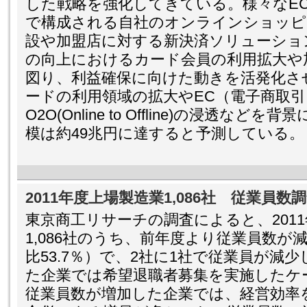
した戦略を強化してきている。様々なE
で構成される自社のオンラインショッピ
設や加盟店に対する新決済ソリューショ
の向上におけるカード会員の利用拡大や
図り、利益確保に向けた動きを活発化さ
ードの利用領域の拡大やEC（電子商取
O2O(Online to Offline)の浸透など
模は約49兆円に達すると予測している。
2011年度上場製造業1,086社 従業員数
東京商工リサーチの調査によると、201
1,086社のうち、前年度より従業員数が
比53.7％）で、2社に1社で従業員が減
た企業では希望退職者募集を実施したケ
従業員数が増加した企業では、経営効率