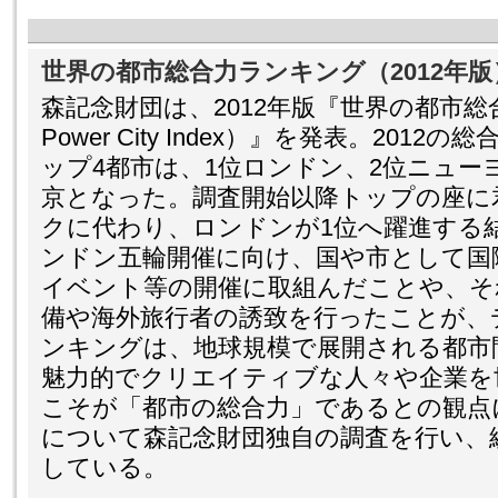
世界の都市総合力ランキング（2012年版
森記念財団は、2012年版『世界の都市総合
Power City Index）』を発表。20
ップ4都市は、1位ロンドン、2位ニュー
京となった。調査開始以降トップの座に
クに代わり、ロンドンが1位へ躍進する結
ンドン五輪開催に向け、国や市として国
イベント等の開催に取組んだことや、そ
備や海外旅行者の誘致を行ったことが、
ンキングは、地球規模で展開される都市
魅力的でクリエイティブな人々や企業を
こそが「都市の総合力」であるとの観点
について森記念財団独自の調査を行い、
している。