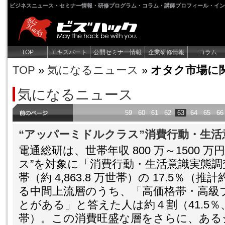
ビジネスニュース・セミナー情報・研修プログラム・コラム・講師プロフィール・イン
TOP
エキスパート
公開セミナー情報
企業研修情報
コラム
TOP
»
気になるニュース
»
オタク市場に関
気になるニュース
59
60
61
62
63
64
65
66
“アッパーミドルクラス”消費行動・生活
電通総研は、世帯年収 800 万～1500 
ス”を対象に「消費行動・生活意識実態
帯（約 4,863.8 万世帯）の 17.5％（推
る中間上流層のうち、「高価格帯・高級
とがある」と答えた人は約４割（41.5％、推
帯）。この消費旺盛な層をさらに、ある