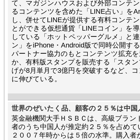
て、マガジンハウスおよび外部コンテン
るコンテンツを含めた「LINE占い」をAn
し、併せてLINEが提供する有料コンテ
とができる仮想通貨「LINEコイン」を
している「ホットペッパーグルメ」と連携
ン」をiPhone・Android版で同時公
パートナー協力のもとコンテンツ拡充を
か、有料版スタンプを販売する「スタン
げが8月単月で3億円を突破するなど、
に伸びている。
世界のぜいたく品、顧客の２５％は中国
英金融機関大手ＨＳＢＣは、高級ブラン
者のうち中国人が推定約２５％を占めて
２００７年時からは５倍の水準。購入者