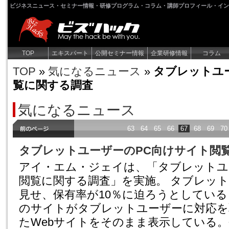
ビジネスニュース・セミナー情報・研修プログラム・コラム・講師プロフィール・イン
TOP
エキスパート
公開セミナー情報
企業研修情報
コラム
TOP
»
気になるニュース
»
タブレットユ
覧に関する調査
気になるニュース
63
64
65
66
67
68
69
70
タブレットユーザーのPC向けサイト閲
アイ・エム・ジェイは、「タブレットユ
閲覧に関する調査」を実施。 タブレッ
見せ、保有率が10％に迫ろうとしてい
のサイトがタブレットユーザーに対応を
たWebサイトをそのまま表示している