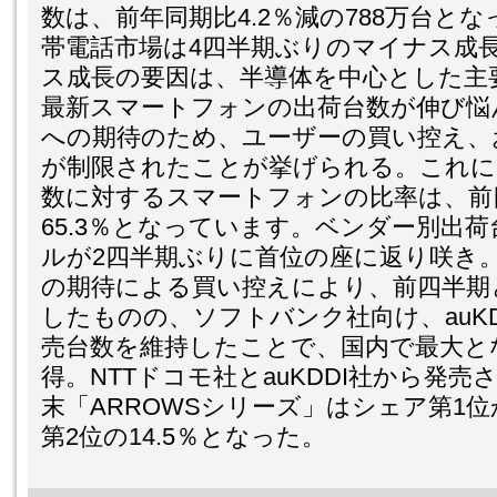
数は、前年同期比4.2％減の788万台と
帯電話市場は4四半期ぶりのマイナス成
ス成長の要因は、半導体を中心とした主
最新スマートフォンの出荷台数が伸び悩んだ
への期待のため、ユーザーの買い控え、
が制限されたことが挙げられる。これに
数に対するスマートフォンの比率は、前
65.3％となっています。ベンダー別出
ルが2四半期ぶりに首位の座に返り咲き。次
の期待による買い控えにより、前四半期
したものの、ソフトバンク社向け、auK
売台数を維持したことで、国内で最大とな
得。NTTドコモ社とauKDDI社から発
末「ARROWSシリーズ」はシェア第1
第2位の14.5％となった。