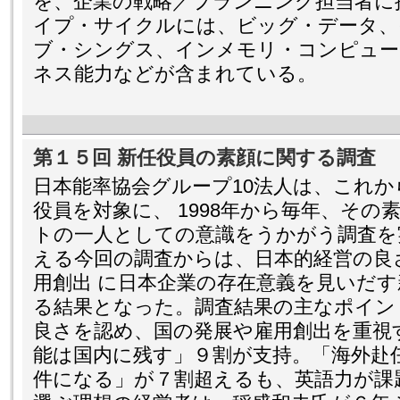
を、企業の戦略／プランニング担当者に
イプ・サイクルには、ビッグ・データ、
ブ・シングス、インメモリ・コンピュー
ネス能力などが含まれている。
第１５回 新任役員の素顔に関する調査
日本能率協会グループ10法人は、これ
役員を対象に、 1998年から毎年、そ
トの一人としての意識をうかがう調査を
える今回の調査からは、日本的経営の良
用創出 に日本企業の存在意義を見いだ
る結果となった。調査結果の主なポイン
良さを認め、国の発展や雇用創出を重視
能は国内に残す」９割が支持。「海外赴
件になる」が７割超えるも、英語力が課