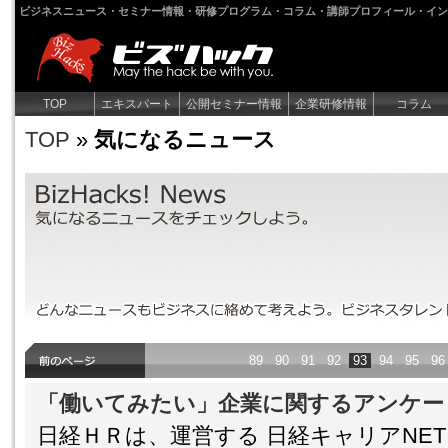
ビジネスニュース・セミナー情報・研修プログラム・コラム・講師プロフィール・イン
TOP
エキスパート
公開セミナー情報
企業研修情報
コラム
TOP
»
気になるニュース
気になるニュース
気になるニュースをチェックしよう。どんなニュースもビジネスに
なろう！
89
90
91
92
93
94
95
96
「働いてみたい」企業に関するアンケー
日経ＨＲは、運営する 日経キャリアNE