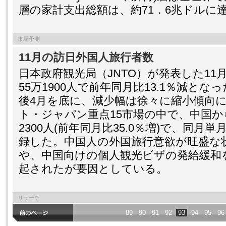
層の家計支出総額は、約71．6兆ドルに
市場予測
11月の訪日外国人旅行者数
日本政府観光局（JNTO）が発表した11
55万1900人で前年同月比13.1％減と
後4月を底に、減少幅は徐々に縮小傾向
ト・ジャパン重点15市場の中で、中国か
2300人(前年同月比35.0％増)で、同
録した。中国人の外国旅行意欲が旺盛な
や、中国向けの個人観光ビザの発給緩和
起されたが要因としている。
リサーチ
89
90
91
92
93
94
95
96