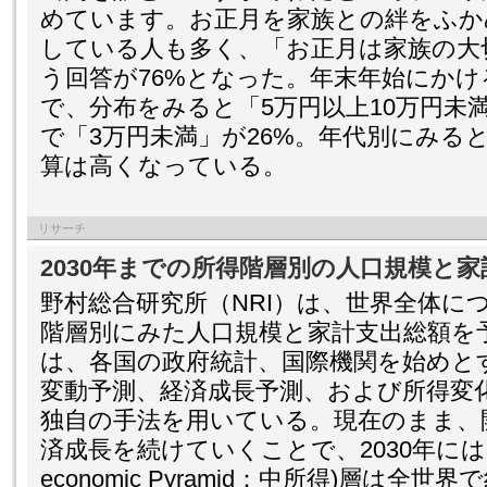
めています。お正月を家族との絆をふか
している人も多く、「お正月は家族の大
う回答が76%となった。年末年始にかけ
で、分布をみると「5万円以上10万円未
で「3万円未満」が26%。年代別にみる
算は高くなっている。
リサーチ
2030年までの所得階層別の人口規模と
野村総合研究所（NRI）は、世界全体につ
階層別にみた人口規模と家計支出総額を
は、各国の政府統計、国際機関を始めと
変動予測、経済成長予測、および所得変化
独自の手法を用いている。現在のまま、
済成長を続けていくことで、2030年にはMoP(M
economic Pyramid：中所得)層は全世