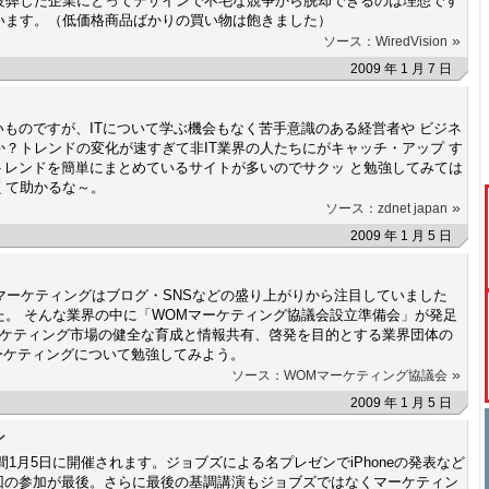
疲弊した企業にとってデザインで不毛な競争から脱却できるのは理想です
います。（低価格商品ばかりの買い物は飽きました）
»
ソース：WiredVision
2009 年 1 月 7 日
いものですが、ITについて学ぶ機会もなく苦手意識のある経営者や ビジネ
？トレンドの変化が速すぎて非IT業界の人たちにがキャッチ・アップ す
トレンドを簡単にまとめているサイトが多いのでサクッ と勉強してみては
くて助かるな～。
»
ソース：zdnet japan
2009 年 1 月 5 日
outh）マーケティングはブログ・SNSなどの盛り上がりから注目していました
。 そんな業界の中に「WOMマーケティング協議会設立準備会」が発足
ーケティング市場の健全な育成と情報共有、啓発を目的とする業界団体の
ーケティングについて勉強してみよう。
»
ソース：WOMマーケティング協議会
2009 年 1 月 5 日
ン
xpoが米国時間1月5日に開催されます。ジョブズによる名プレゼンでiPhoneの発表など
今回の参加が最後。さらに最後の基調講演もジョブズではなくマーケティン