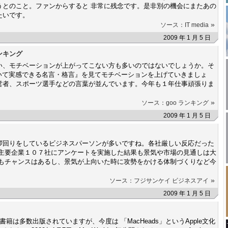
うとのこと。ファンからすると 非常に残念です。是非別の機会にまたあの
たいです。
»
ソース：IT media
2009 年 1 月 5 日
ンキング
い、モチベーションが上がってこない方も多いのではないでしょうか。そ
おいて実感できる名言・格言』を見てモチベーションを上げていきましょ
営者、スポーツ選手などの言葉が並んでいます。今年も１年仕事頑張りま
»
ソース：goo ランキング
2009 年 1 月 5 日
拶回りをしているビジネスパーソンが多いですね。各社厳しい反応だった
が主要企業１０７社にアンケートを実施した結果も景気や市場の見通しは大
にもチャンスはあるし、景気が上向いた時に攻勢をかける体制づくりなど今
»
ソース：フジサンケイ ビジネスアイ
2009 年 1 月 5 日
書籍は多数出版されていますが、今度は 「MacHeads」というApple文化