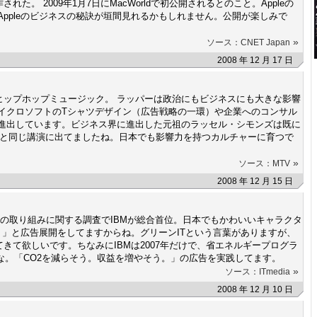
た。 2009年1月7日にMacWorldで初公開されるとのこと。Appleの
Appleのビジネスの秘訣が垣間見れるかもしれません。公開が楽しみで
»
ソース：CNET Japan
2008 年 12 月 17 日
ヒップホップミュージック。 ラッパーは政治にもビジネスにも大きな影響
マイクロソフトのTシャツデザイン（広告戦略の一環）や企業へのコンサル
に進出しています。ビジネス界に進出した元祖のラッセル・シモンズは既に
ズと同じ講演に出てましたね。日本でも影響力を持つカルチャーに育つで
»
ソース：MTV
2008 年 12 月 15 日
対策の取り組みに関する調査でIBMが総合首位。日本でもかわいいキャラクタ
。」と広告展開をしてますからね。グリーンITという言葉がありますが、
きて欲しいです。ちなみにIBMは2007年だけで、省エネルギープログラ
うな。「CO2を減らそう。収益を増やそう。」の広告を実践してます。
»
ソース：ITmedia
2008 年 12 月 10 日