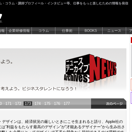
ム・コラム・講師プロフィール・インタビュー等、仕事をもっと楽しむための情報を発信
情報
企業研修情報
コラム
仕事術
BOOKS
ニュース
どんなニュースもビジネスに絡めて考えよう。ビジネスタレントに
0
171
172
173
174
175
176
177
ット・デザインは、経済状況の厳しいときにこそ生まれると語り、Apple社の
は”利益をもたらす最高のデザイン”が”才能あるデザイナー”から生み出さ