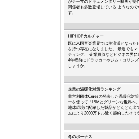
がテーマのドキュメンタリー映画が制作され
関係者も多数登場している ようなので
す。
HIPHOPカルチャー
既に米国音楽業界では主流派となった
を持つ存在になりました。 最近でも
ティング、 企業買収などビジネス界
4年程前にドラッカーやジム・コリン
しょうか。
企業の温暖化対策ランキング
非営利団体Ceresの発表した温暖化
ーを使って「IBMとグリーンな世界へ
地球環境に配慮した製品がどんどん出て
ムにより2000万ドル近く節約したそ
冬のボーナス