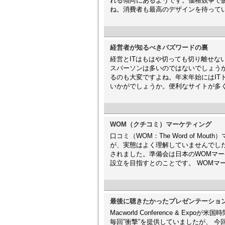
れる傾向にあるようです。価格競争で
ね。消費者も最高のデザインを待って
経営者が知るべきバズワードの裏
経営とITはもはや切っても切り離せな
スパーソンは多いのではないでしょうか
るのも大変ですよね。年末年始にはIT
いかがでしょうか。便利なサイトが多
WOM（クチコミ）マーケティング
口コミ（WOM：The Word of M
が、実態はよく理解していませんでした
されました。準備会は日本のWOMマ
設立を目指すとのことです。 WOMマ
最後に聴きたかったプレゼンテーショ
Macworld Conference & E
毎回”衝撃”を提供していましたが、 