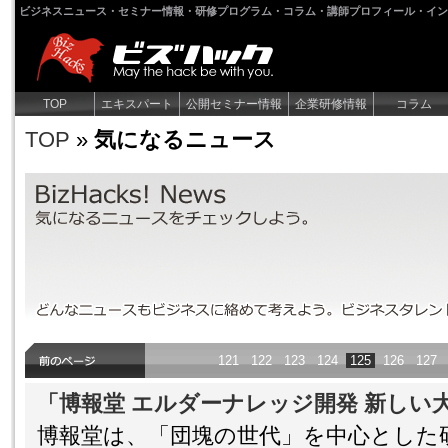
ビジネスニュース・セミナー情報・研修プログラム・コラム・講師プロフィール・イン
TOP
エキスパート
公開セミナー情報
企業研修情報
コラム
TOP
»
気になるニュース
気になるニュース
気になるニュースをチェックしよう。どんなニュースもビジネスに
なろう！
121
122
123
124
125
126
127
「博報堂 エルダーナレッジ開発 新しい
博報堂は、「団塊の世代」を中心とした