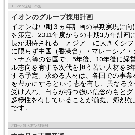
IT・Web/流通・小売
イオンのグループ採用計画
イオンは中期３ヵ年計画の早期実現に向
を策定、2011年度からの中期3カ年計
長が期待される「アジア」に大きくシフ
に限らず中国（香港含）・マレーシア・
トナム等の各国で、5年後、10年後に経
ル志向を有する次代を担う若い人材を3年間
する予定。求める人材は、各国での事業
を豊かにするという志を有し、異なる文
受け入れ、自らが持つ強い信念のもとグ
多様性を有していることが前提。熾烈な
です。
グローバル人材/人材採用